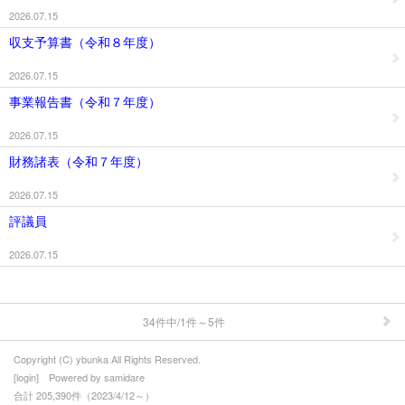
2026.07.15
● 事業団について
収支予算書（令和８年度）
2026.07.15
事業報告書（令和７年度）
2026.07.15
財務諸表（令和７年度）
2026.07.15
評議員
2026.07.15
34件中/1件～5件
Copyright (C) ybunka All Rights Reserved.
[
login
] Powered by
samidare
合計 205,390件（2023/4/12～）