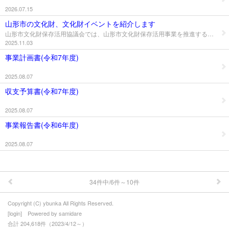
2026.07.15
● 事業団について
山形市の文化財、文化財イベントを紹介します
山形市文化財保存活用協議会では、山形市文化財保存活用事業を推進するために山形市の文化財、文化財イベントを紹介するホームページを開設しました こちらからご覧ください⇒ https://www.heritage-yamagata.jp/
2025.11.03
事業計画書(令和7年度)
2025.08.07
収支予算書(令和7年度)
2025.08.07
事業報告書(令和6年度)
2025.08.07
34件中/6件～10件
Copyright (C) ybunka All Rights Reserved.
[
login
] Powered by
samidare
合計 204,618件（2023/4/12～）